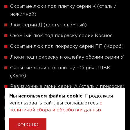
Скрытые люки под плитку серии K (сталь /
нажимной)
Люк серии Д (доступ съёмный)
Съёмный люк под покраску серии Космос
Скрытый люк под покраску серии ПП (Короб)
Люки под покраску и оклейку обоями серии У
Скрытые люки под плитку - Серия ЛПВК
(Купе)
Ревизионные люки серии A (сталь / присоска)
Мы используем файлы cookie
. Продолжая
Напольные люки серии ФЛЮР
использовать сайт, вы соглашаетесь
с
Рассчитать люк по индивидуальным размерам
политикой сбора и обработки данных
.
Алюминиевые люки невидимки - Серия АЛР
ХОРОШО
(присоска)