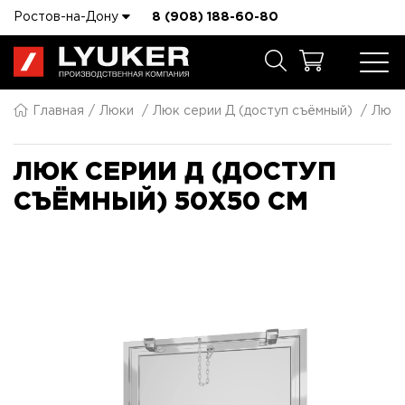
Ростов-на-Дону
8 (908) 188-60-80
Главная
Люки
Люк серии Д (доступ съёмный)
Люк 
ЛЮК СЕРИИ Д (ДОСТУП
СЪЁМНЫЙ) 50X50 СМ