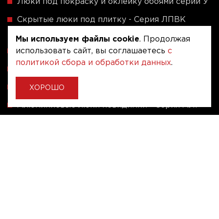
Люки под покраску и оклейку обоями серии У
Скрытые люки под плитку - Серия ЛПВК
(Купе)
Мы используем файлы cookie
. Продолжая
использовать сайт, вы соглашаетесь
с
Ревизионные люки серии A (сталь / присоска)
политикой сбора и обработки данных
.
Напольные люки серии ФЛЮР
Рассчитать люк по индивидуальным размерам
ХОРОШО
Алюминиевые люки невидимки - Серия АЛР
(присоска)
Ревизионные люки на заказ под размер
Угловые люки под плитку на заказ