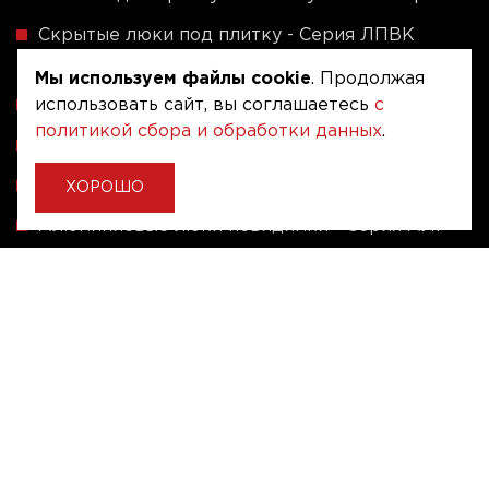
Скрытые люки под плитку - Серия ЛПВК
(Купе)
Мы используем файлы cookie
. Продолжая
использовать сайт, вы соглашаетесь
с
Ревизионные люки серии A (сталь / присоска)
политикой сбора и обработки данных
.
Напольные люки серии ФЛЮР
Рассчитать люк по индивидуальным размерам
ХОРОШО
Алюминиевые люки невидимки - Серия АЛР
(присоска)
Ревизионные люки на заказ под размер
Угловые люки под плитку на заказ