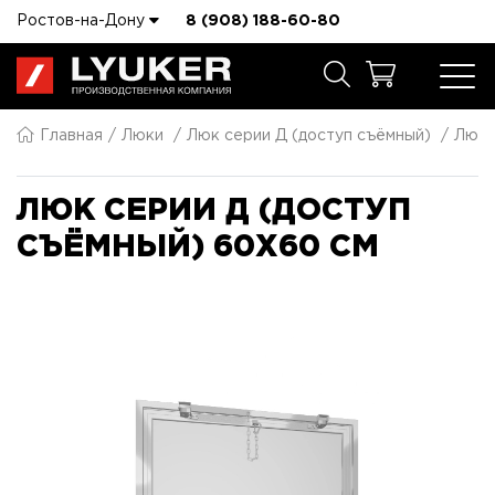
Ростов-на-Дону
8 (908) 188-60-80
Главная
Люки
Люк серии Д (доступ съёмный)
Люк 
ЛЮК СЕРИИ Д (ДОСТУП
СЪЁМНЫЙ) 60X60 СМ