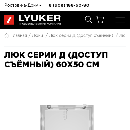
Ростов-на-Дону
8 (908) 188-60-80
Главная
Люки
Люк серии Д (доступ съёмный)
Люк 
ЛЮК СЕРИИ Д (ДОСТУП
СЪЁМНЫЙ) 60X50 СМ