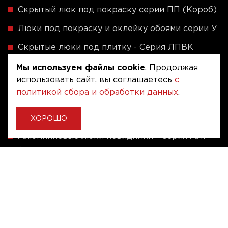
Скрытый люк под покраску серии ПП (Короб)
Люки под покраску и оклейку обоями серии У
Скрытые люки под плитку - Серия ЛПВК
(Купе)
Мы используем файлы cookie
. Продолжая
Ревизионные люки серии A (сталь / присоска)
использовать сайт, вы соглашаетесь
с
политикой сбора и обработки данных
.
Напольные люки серии ФЛЮР
Рассчитать люк по индивидуальным размерам
ХОРОШО
Алюминиевые люки невидимки - Серия АЛР
(присоска)
Ревизионные люки на заказ под размер
Угловые люки под плитку на заказ